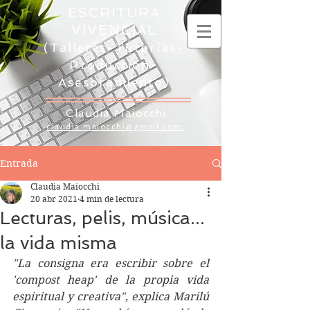
ESCRITURA
VIVENCIAL
(Talleres-Tutorías-
Producción-
Asesoramiento)
Claudia Maiocchi
claudia.maiocchi@gmail.com
Entrada
Claudia Maiocchi
20 abr 2021
4 min de lectura
Lecturas, pelis, música...
la vida misma
"La consigna era escribir sobre el 
'compost heap' de la propia vida 
espiritual y creativa", explica Marilú 