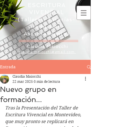
ESCRITURA
VIVENCIAL
(Talleres-Tutorías-
Producción-
Asesoramiento)
Claudia Maiocchi
claudia.maiocchi@gmail.com
Entrada
Claudia Maiocchi
22 mar 2025
3 min de lectura
Nuevo grupo en
formación...
Tras la Presentación del Taller de 
Escritura Vivencial en Montevideo, 
que muy pronto se replicará en 