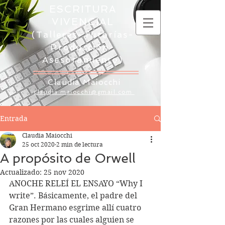
ESCRITURA
VIVENCIAL
(Talleres-Tutorías-
Producción-
Asesoramiento)
Claudia Maiocchi
claudia.maiocchi@gmail.com
Entrada
Claudia Maiocchi
25 oct 2020
2 min de lectura
A propósito de Orwell
Actualizado:
25 nov 2020
ANOCHE RELEÍ EL ENSAYO “Why I 
write”. Básicamente, el padre del 
Gran Hermano esgrime allí cuatro 
razones por las cuales alguien se 