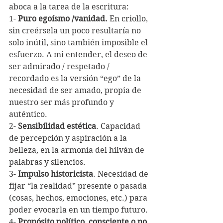
aboca a la tarea de la escritura:
1- 
Puro egoísmo /vanidad.
 En criollo, 
sin creérsela un poco resultaría no 
solo inútil, sino también imposible el 
esfuerzo. A mi entender, el deseo de 
ser admirado / respetado / 
recordado es la versión “ego” de la 
necesidad de ser amado, propia de 
nuestro ser más profundo y 
auténtico.
2- 
Sensibilidad estética
. Capacidad 
de percepción y aspiración a la 
belleza, en la armonía del hilván de 
palabras y silencios.
3- 
Impulso historicista
. Necesidad de 
fijar “la realidad” presente o pasada 
(cosas, hechos, emociones, etc.) para 
poder evocarla en un tiempo futuro.
4- 
Propósito político, consciente o no