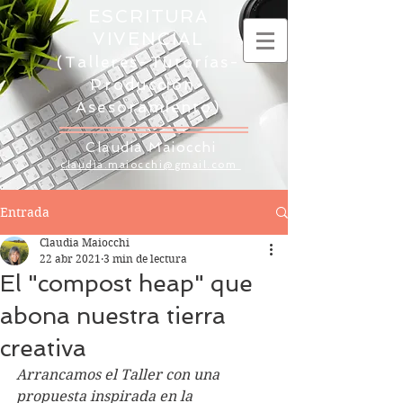
ESCRITURA
VIVENCIAL
(Talleres-Tutorías-
Producción-
Asesoramiento)
Claudia Maiocchi
claudia.maiocchi@gmail.com
Entrada
Claudia Maiocchi
22 abr 2021
3 min de lectura
El "compost heap" que
abona nuestra tierra
creativa
Arrancamos el Taller con una 
propuesta inspirada en la 