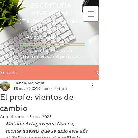
ESCRITURA
VIVENCIAL
(Talleres-Tutorías-
Producción-
Asesoramiento)
Claudia Maiocchi
claudia.maiocchi@gmail.com
Entrada
Claudia Maiocchi
16 nov 2023
10 min de lectura
El profe: vientos de
cambio
Actualizado:
16 nov 2023
Matilde Artagaveytia Gómez, 
montevideana que se unió este año 