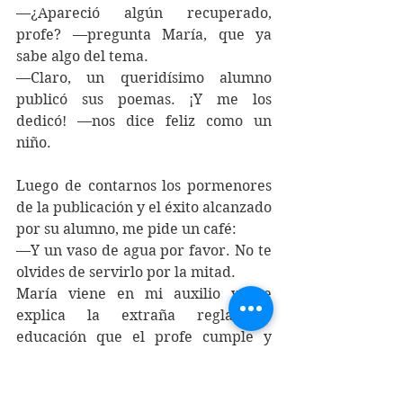
—¿Apareció algún recuperado, 
profe? —pregunta María, que ya 
sabe algo del tema.
—
Claro, un queridísimo alumno 
publicó sus poemas. ¡Y me los 
dedicó! —nos dice feliz como un 
niño.
Luego de contarnos los pormenores 
de la publicación y el éxito alcanzado 
por su alumno, me pide un café:
—
Y un vaso de agua por favor. No te 
olvides de servirlo por la mitad.
María viene en mi auxilio y me 
explica la extraña regla de 
educación que el profe cumple y 
hace cumplir a rajatabla: siempre 
hay que servir media taza de café o 
té y lo mismo si se trata de un vaso 