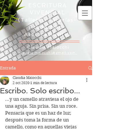
ESCRITURA
VIVENCIAL
(Talleres-Tutorías-
Producción-
Asesoramiento)
Claudia Maiocchi
claudia.maiocchi@gmail.com
Entrada
Claudia Maiocchi
2 oct 2020
1 min de lectura
Escribo. Solo escribo...
...y un camello atraviesa el ojo de 
una aguja. Sin prisa. Sin un roce. 
Pensaría que es un haz de luz; 
después toma la forma de un 
camello, como en aquellas viejas 