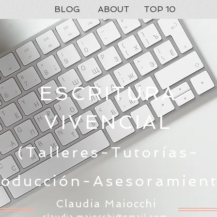
BLOG
ABOUT
TOP 10
ESCRITURA
VIVENCIAL
(Talleres-Tutorías-
oducción-Asesoramient
Claudia Maiocchi