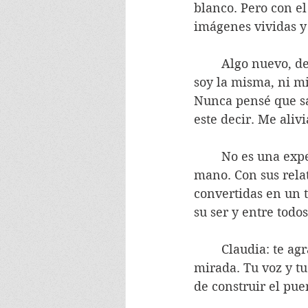
blanco. Pero con el
imágenes vividas y 
	Algo nuevo, de otro orden, aparece. La experiencia me transforma. Sé que ya no 
soy la misma, ni m
Nunca pensé que sa
este decir. Me alivi
	No es una experiencia en solitario. Mis compañeros también acompañan mi 
mano. Con sus rela
convertidas en un 
su ser y entre tod
	Claudia: te agradezco la confianza. El saber, la hospitalidad, la escucha y la 
mirada. Tu voz y tu
de construir el pu