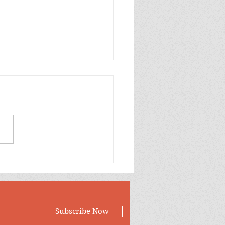
a, dolor, esperanza
Subscribe Now