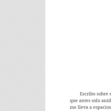
	Escribo sobre el Taller y siento una magia especial. La de convertir en letra lo 
que antes solo ani
me lleva a espacio