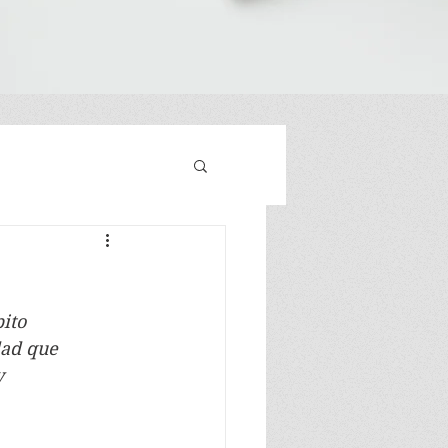
ito 
ad que 
y 