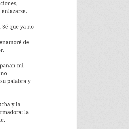
ciones, 
 enlazarse. 
 enamoré de 
r. 
uno 
su palabra y 
ormadora: la 
e.